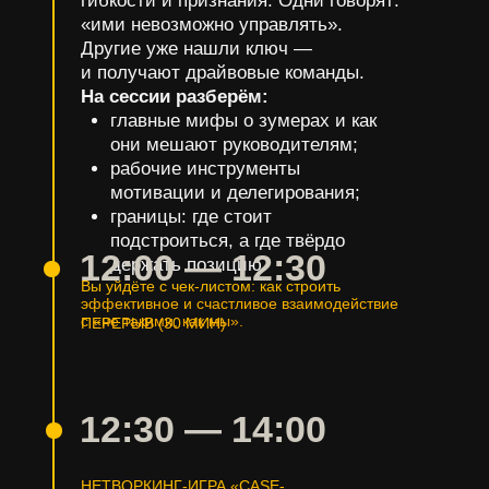
гибкости и признания. Одни говорят:
«ими невозможно управлять».
Другие уже нашли ключ —
и получают драйвовые команды.
На сессии разберём:
главные мифы о зумерах и как
они мешают руководителям;
рабочие инструменты
мотивации и делегирования;
границы: где стоит
подстроиться, а где твёрдо
12:00
—
12:30
держать позицию.
Вы уйдёте с чек-листом: как строить
эффективное и счастливое взаимодействие
с «не такими, как мы».
ПЕРЕРЫВ (30 МИН)
12:30
—
14:00
НЕТВОРКИНГ-ИГРА «CASE-