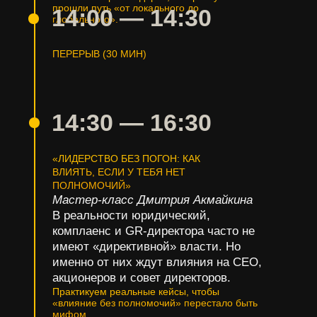
прошли путь «от локального до
14:00
—
14:30
глобального».
ПЕРЕРЫВ (30 МИН)
14:30
—
16:30
«ЛИДЕРСТВО БЕЗ ПОГОН: КАК
ВЛИЯТЬ, ЕСЛИ У ТЕБЯ НЕТ
ПОЛНОМОЧИЙ»
Мастер-класс Дмитрия Акмайкина
В реальности юридический,
комплаенс и GR-директора часто не
имеют «директивной» власти. Но
именно от них ждут влияния на CEO,
акционеров и совет директоров.
Практикуем реальные кейсы, чтобы
«влияние без полномочий» перестало быть
мифом.