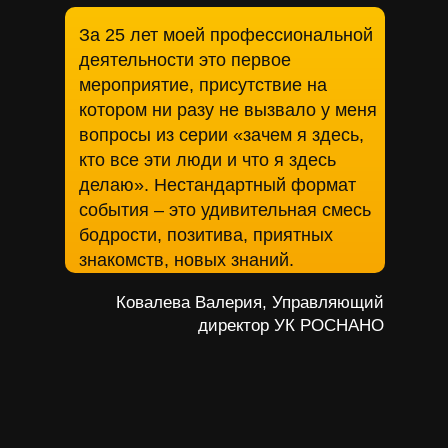
За 25 лет моей профессиональной
деятельности это первое
мероприятие, присутствие на
котором ни разу не вызвало у меня
вопросы из серии «зачем я здесь,
кто все эти люди и что я здесь
делаю». Нестандартный формат
события – это удивительная смесь
бодрости, позитива, приятных
знакомств, новых знаний.
Ковалева Валерия, Управляющий
директор УК РОСНАНО